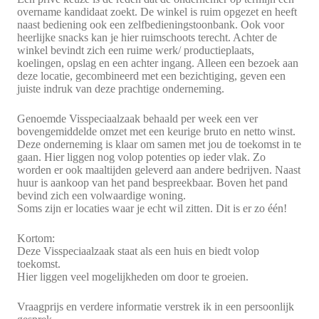
overname kandidaat zoekt. De winkel is ruim opgezet en heeft
naast bediening ook een zelfbedieningstoonbank. Ook voor
heerlijke snacks kan je hier ruimschoots terecht. Achter de
winkel bevindt zich een ruime werk/ productieplaats,
koelingen, opslag en een achter ingang. Alleen een bezoek aan
deze locatie, gecombineerd met een bezichtiging, geven een
juiste indruk van deze prachtige onderneming.
Genoemde Visspeciaalzaak behaald per week een ver
bovengemiddelde omzet met een keurige bruto en netto winst.
Deze onderneming is klaar om samen met jou de toekomst in te
gaan. Hier liggen nog volop potenties op ieder vlak. Zo
worden er ook maaltijden geleverd aan andere bedrijven. Naast
huur is aankoop van het pand bespreekbaar. Boven het pand
bevind zich een volwaardige woning.
Soms zijn er locaties waar je echt wil zitten. Dit is er zo één!
Kortom:
Deze Visspeciaalzaak staat als een huis en biedt volop
toekomst.
Hier liggen veel mogelijkheden om door te groeien.
Vraagprijs en verdere informatie verstrek ik in een persoonlijk