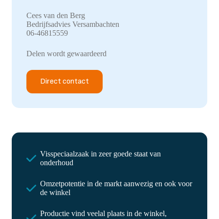
Cees van den Berg
Bedrijfsadvies Versambachten
06-46815559
Delen wordt gewaardeerd
Direct contact
Visspeciaalzaak in zeer goede staat van
onderhoud
Omzetpotentie in de markt aanwezig en ook voor
de winkel
Productie vind veelal plaats in de winkel,