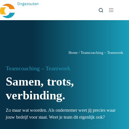
Ga
naar
de
inhoud
Home
/
Teamcoaching – Teamwork
Teamcoaching – Teamwork
Samen, trots,
verbinding.
Zo maar wat woorden. Als ondernemer weet jij precies waar
jouw bedrijf voor staat. Weet je team dit eigenlijk ook?