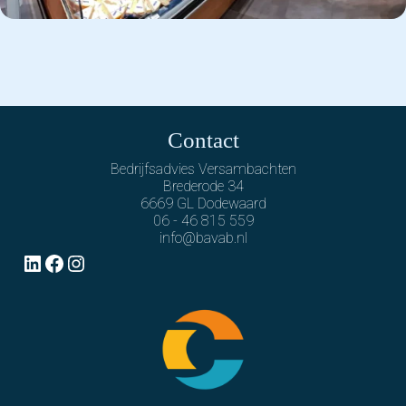
Contact
Bedrijfsadvies Versambachten
Brederode 34
6669 GL Dodewaard
06 - 46 815 559
info@bavab.nl
LinkedIn
Facebook
Instagram