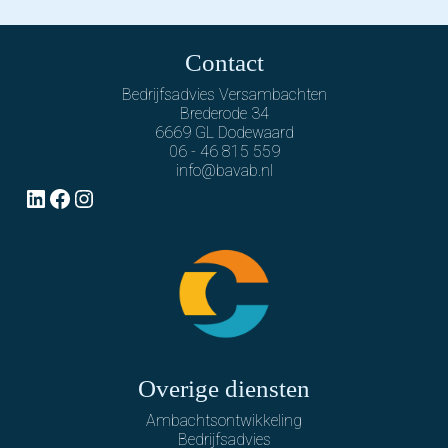
Contact
Bedrijfsadvies Versambachten
Brederode 34
6669 GL Dodewaard
06 - 46 815 559
info@bavab.nl
LinkedIn
Facebook
Instagram
Overige diensten
Ambachtsontwikkeling
Bedrijfsadvies