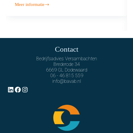
Meer informatie
Contact
Bedrijfsadvies Versambachten
Brederode 34
6669 GL Dodewaard
06 - 46 815 559
info@bavab.nl
LinkedIn
Facebook
Instagram