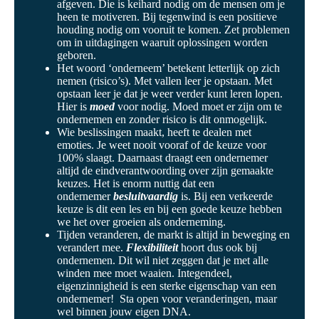
afgeven. Die is keihard nodig om de mensen om je
heen te motiveren. Bij tegenwind is een positieve
houding nodig om vooruit te komen. Zet problemen
om in uitdagingen waaruit oplossingen worden
geboren.
Het woord ‘onderneem’ betekent letterlijk op zich
nemen (risico’s). Met vallen leer je opstaan. Met
opstaan leer je dat je weer verder kunt leren lopen.
Hier is
moed
voor nodig. Moed moet er zijn om te
ondernemen en zonder risico is dit onmogelijk.
Wie beslissingen maakt, heeft te dealen met
emoties. Je weet nooit vooraf of de keuze voor
100% slaagt. Daarnaast draagt een ondernemer
altijd de eindverantwoording over zijn gemaakte
keuzes. Het is enorm nuttig dat een
ondernemer
besluitvaardig
is. Bij een verkeerde
keuze is dit een les en bij een goede keuze hebben
we het over groeien als onderneming.
Tijden veranderen, de markt is altijd in beweging en
verandert mee.
Flexibiliteit
hoort dus ook bij
ondernemen. Dit wil niet zeggen dat je met alle
winden mee moet waaien. Integendeel,
eigenzinnigheid is een sterke eigenschap van een
ondernemer! Sta open voor veranderingen, maar
wel binnen jouw eigen DNA.