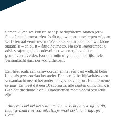
Samen kijken we kritisch naar je bedrijfskeuze binnen jouw
filosofie en kernwaarden. Is dit nog wat aan te scherpen of gaan
we helemaal vernieuwen? Welke keuze dan ook, een werkbare
situatie is – en blijft – áltijd het motto. Na zo’n laagdrempelig
adviestraject ga je boordevol nieuwe energie voluit en
gemotiveerd verder. Kortom, mijn uitgebreide bedrijfsadvies
versambacht gaat jou vooruithelpen.
Een heel scala aan kernwoorden en het één past wellicht beter
bij je als persoon dan het ander. Een eerlijk bedrijfsadvies voor
versambacht neemt het onderbuikgevoel van jou als ondernemer
serieus. En weet dat een 10 scoren op alle punten onmogelijk is.
Ga voor die dikke 7 of 8. Ondernemen moet vooral ook leuk
zijn!
“Anders is het net als schommelen. Je bent de hele tijd bezig,
maar je komt niet vooruit. Dus je moet besluitvaardig zijn”,
Cees.