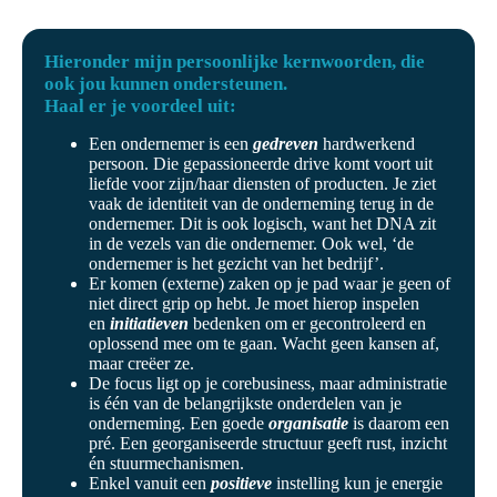
Hieronder mijn persoonlijke kernwoorden, die
ook jou kunnen ondersteunen.
Haal er je voordeel uit:
Een ondernemer is een
gedreven
hardwerkend
persoon. Die gepassioneerde drive komt voort uit
liefde voor zijn/haar diensten of producten. Je ziet
vaak de identiteit van de onderneming terug in de
ondernemer. Dit is ook logisch, want het DNA zit
in de vezels van die ondernemer. Ook wel, ‘de
ondernemer is het gezicht van het bedrijf’.
Er komen (externe) zaken op je pad waar je geen of
niet direct grip op hebt. Je moet hierop inspelen
en
initiatieven
bedenken om er gecontroleerd en
oplossend mee om te gaan. Wacht geen kansen af,
maar creëer ze.
De focus ligt op je corebusiness, maar administratie
is één van de belangrijkste onderdelen van je
onderneming. Een goede
organisatie
is daarom een
pré. Een georganiseerde structuur geeft rust, inzicht
én stuurmechanismen.
Enkel vanuit een
positieve
instelling kun je energie