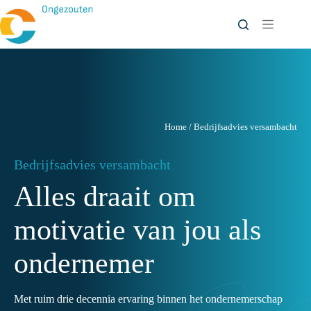
Ga
naar
de
inhoud
Home
/
Bedrijfsadvies versambacht
Bedrijfsadvies versambacht
Alles draait om
motivatie van jou als
ondernemer
Met ruim drie decennia ervaring binnen het ondernemerschap