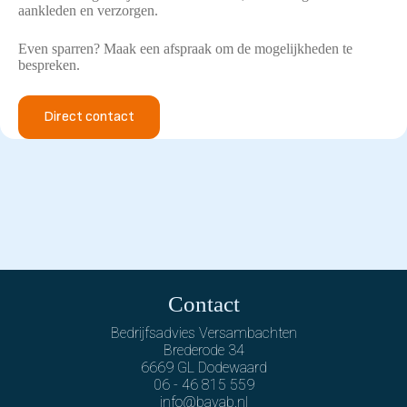
aankleden en verzorgen.
Even sparren? Maak een afspraak om de mogelijkheden te
bespreken.
Direct contact
Contact
Bedrijfsadvies Versambachten
Brederode 34
6669 GL Dodewaard
06 - 46 815 559
info@bavab.nl