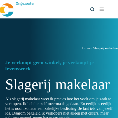
Ga
naar
de
inhoud
Home
/
Slagerij makelaar
Je verkoopt geen winkel, je verkoopt je
levenswerk
Slagerij makelaar
Als slagerij makelaar weet ik precies hoe het voelt om je zaak te
verkopen. Ik heb het zelf meermaals gedaan. En eerlijk is eerlijk:
het is nooit zomaar een zakelijke beslissing. Je laat iets van jezelf
los. Daarom begeleid ik verkopers niet alleen met cijfers, maar
ook met gevoel, noem het maar emotie.