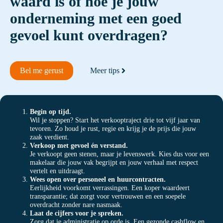
waard is of hoe je jouw
onderneming met een goed
gevoel kunt overdragen?
Bel me gerust
Meer tips
Begin op tijd.
Wil je stoppen? Start het verkooptraject drie tot vijf jaar van
tevoren. Zo houd je rust, regie en krijg je de prijs die jouw
zaak verdient.
Verkoop met gevoel én verstand.
Je verkoopt geen stenen, maar je levenswerk. Kies dus voor een
makelaar die jouw vak begrijpt en jouw verhaal met respect
vertelt en uitdraagt.
Wees open over personeel en huurcontracten.
Eerlijkheid voorkomt verrassingen. Een koper waardeert
transparantie; dat zorgt voor vertrouwen en een soepele
overdracht zonder nare nasmaak.
Laat de cijfers voor je spreken.
Zorg dat je administratie op orde is. Een gezonde cashflow en