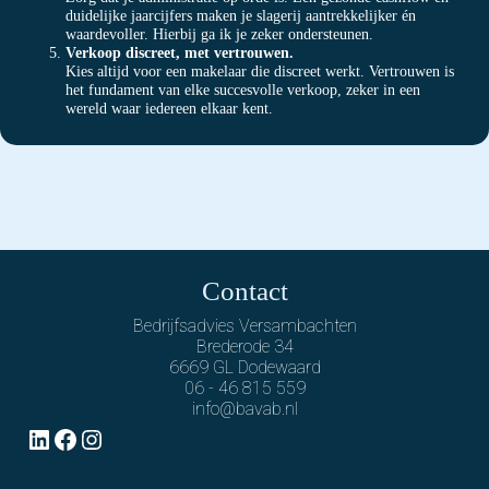
duidelijke jaarcijfers maken je slagerij aantrekkelijker én
waardevoller. Hierbij ga ik je zeker ondersteunen.
Verkoop discreet, met vertrouwen.
Kies altijd voor een makelaar die discreet werkt. Vertrouwen is
het fundament van elke succesvolle verkoop, zeker in een
wereld waar iedereen elkaar kent.
Contact
Bedrijfsadvies Versambachten
Brederode 34
6669 GL Dodewaard
06 - 46 815 559
info@bavab.nl
LinkedIn
Facebook
Instagram