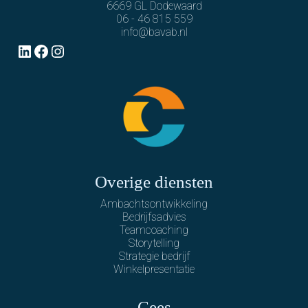
6669 GL Dodewaard
06 - 46 815 559
info@bavab.nl
LinkedIn
Facebook
Instagram
Overige diensten
Ambachtsontwikkeling
Bedrijfsadvies
Teamcoaching
Storytelling
Strategie bedrijf
Winkelpresentatie
Cees