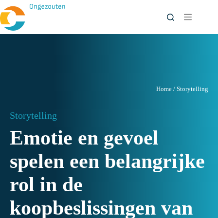
Ga
naar
de
inhoud
Home
/
Storytelling
Storytelling
Emotie en gevoel
spelen een belangrijke
rol in de
koopbeslissingen van