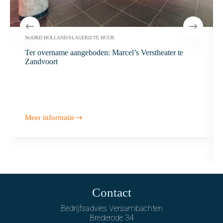
NOORD HOLLAND
/
SLAGERIJ
/
TE HUUR
Ter overname aangeboden: Marcel’s Verstheater te
Zandvoort
Meer informatie
Contact
Bedrijfsadvies Versambachten
Brederode 34