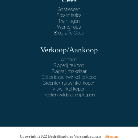
Gastlessen
Presentaties
Trainingen
Workshops
Biografie Cees
Verkoop/Aankoop
Aanbod
Slagerij te koop
Slagerij makelaar
Delicatessenwinkel te koop
Groente/fruitwinkel kopen
Viswinkel kopen
Poelier/wildslagerij kopen
Copyright 2022 Bedrijfsadvies Versambachten
Sitemap