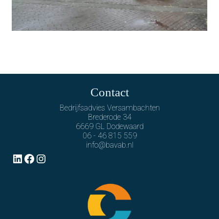
Contact
Bedrijfsadvies Versambachten
Brederode 34
6669 GL Dodewaard
06 - 46 815 559
info@bavab.nl
LinkedIn
Facebook
Instagram