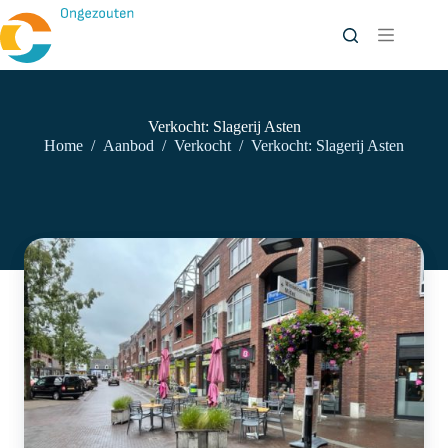
Ga
naar
de
inhoud
Verkocht: Slagerij Asten
Home
/
Aanbod
/
Verkocht
/
Verkocht: Slagerij Asten