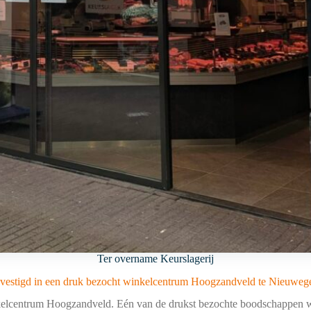
Ter overname Keurslagerij
vestigd in een druk bezocht winkelcentrum Hoogzandveld te Nieuwege
nkelcentrum Hoogzandveld. Eén van de drukst bezochte boodschappen w