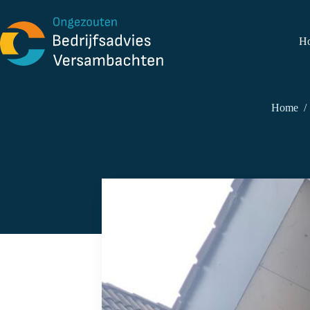
Ga
naar
de
H
inhoud
Home
/