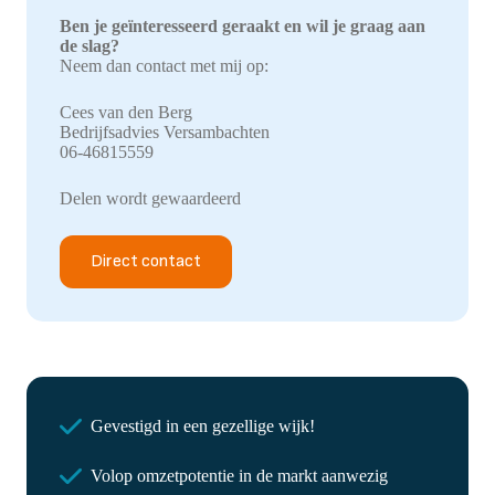
Ben je geïnteresseerd geraakt en wil je graag aan
de slag?
Neem dan contact met mij op:
Cees van den Berg
Bedrijfsadvies Versambachten
06-46815559
Delen wordt gewaardeerd
Direct contact
Gevestigd in een gezellige wijk!
Volop omzetpotentie in de markt aanwezig