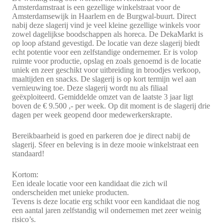
Amsterdamstraat is een gezellige winkelstraat voor de
Amsterdamsewijk in Haarlem en de Burgwal-buurt. Direct
nabij deze slagerij vind je veel kleine gezellige winkels voor
zowel dagelijkse boodschappen als horeca. De DekaMarkt is
op loop afstand gevestigd. De locatie van deze slagerij biedt
echt potentie voor een zelfstandige ondernemer. Er is volop
ruimte voor productie, opslag en zoals genoemd is de locatie
uniek en zeer geschikt voor uitbreiding in broodjes verkoop,
maaltijden en snacks. De slagerij is op kort termijn wel aan
vernieuwing toe. Deze slagerij wordt nu als filiaal
geëxploiteerd. Gemiddelde omzet van de laatste 3 jaar ligt
boven de € 9.500 ,- per week. Op dit moment is de slagerij drie
dagen per week geopend door medewerkerskrapte.
Bereikbaarheid is goed en parkeren doe je direct nabij de
slagerij. Sfeer en beleving is in deze mooie winkelstraat een
standaard!
Kortom:
Een ideale locatie voor een kandidaat die zich wil
onderscheiden met unieke producten.
Tevens is deze locatie erg schikt voor een kandidaat die nog
een aantal jaren zelfstandig wil ondernemen met zeer weinig
risico’s.