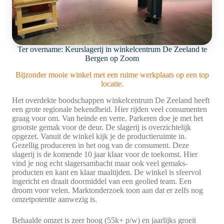
Ter overname: Keurslagerij in winkelcentrum De Zeeland te
Bergen op Zoom
Bijzonder mooie winkel met een ruime werkplaats op een top
locatie.
Het overdekte boodschappen winkelcentrum De Zeeland heeft
een grote regionale bekendheid. Hier rijden veel consumenten
graag voor om. Van heinde en verre. Parkeren doe je met het
grootste gemak voor de deur. De slagerij is overzichtelijk
opgezet. Vanuit de winkel kijk je de productieruimte in.
Gezellig produceren in het oog van de consument. Deze
slagerij is de komende 10 jaar klaar voor de toekomst. Hier
vind je nog echt slagersambacht maar ook veel gemaks-
producten en kant en klaar maaltijden. De winkel is sfeervol
ingericht en draait doormiddel van een geolied team. Een
droom voor velen. Marktonderzoek toon aan dat er zelfs nog
omzetpotentie aanwezig is.
Behaalde omzet is zeer hoog (55k+ p/w) en jaarlijks groeit