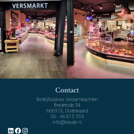
Contact
Bedrijfsadvies Versambachten
Brederode 34
6669 GL Dodewaard
06 - 46 815 559
info@bavab.nl
LinkedIn
Facebook
Instagram