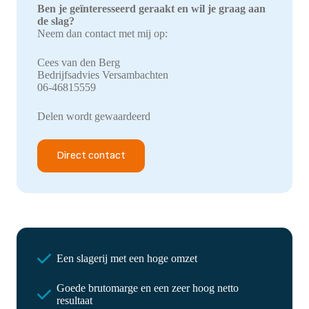
Ben je geïnteresseerd geraakt en wil je graag aan
de slag?
Neem dan contact met mij op:
Cees van den Berg
Bedrijfsadvies Versambachten
06-46815559
Delen wordt gewaardeerd
Direct contact
Een slagerij met een hoge omzet
Goede brutomarge en een zeer hoog netto
resultaat