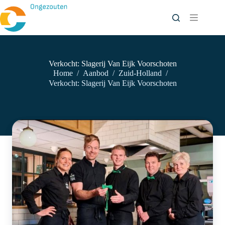
Ga
naar
de
inhoud
Verkocht: Slagerij Van Eijk Voorschoten
Home
/
Aanbod
/
Zuid-Holland
/
Verkocht: Slagerij Van Eijk Voorschoten