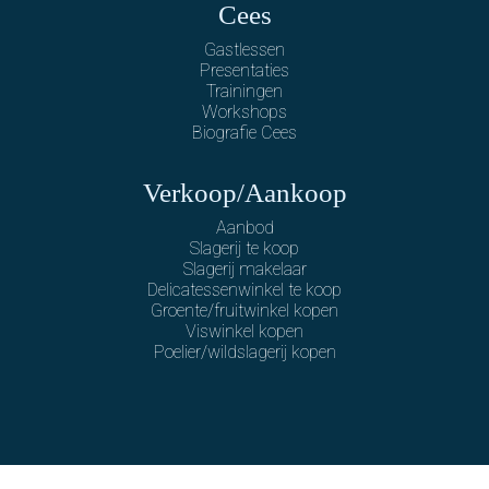
Cees
Gastlessen
Presentaties
Trainingen
Workshops
Biografie Cees
Verkoop/Aankoop
Aanbod
Slagerij te koop
Slagerij makelaar
Delicatessenwinkel te koop
Groente/fruitwinkel kopen
Viswinkel kopen
Poelier/wildslagerij kopen