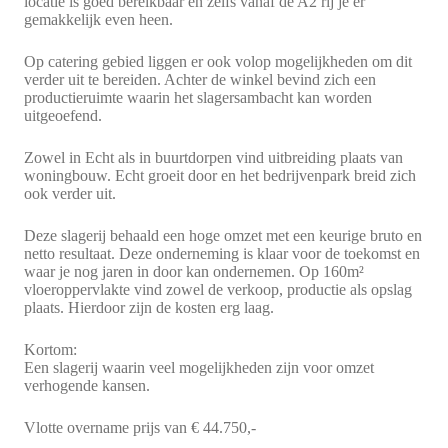
locatie is goed bereikbaar en zelfs vanaf de A2 rij je er
gemakkelijk even heen.
Op catering gebied liggen er ook volop mogelijkheden om dit
verder uit te bereiden. Achter de winkel bevind zich een
productieruimte waarin het slagersambacht kan worden
uitgeoefend.
Zowel in Echt als in buurtdorpen vind uitbreiding plaats van
woningbouw. Echt groeit door en het bedrijvenpark breid zich
ook verder uit.
Deze slagerij behaald een hoge omzet met een keurige bruto en
netto resultaat. Deze onderneming is klaar voor de toekomst en
waar je nog jaren in door kan ondernemen. Op 160m²
vloeroppervlakte vind zowel de verkoop, productie als opslag
plaats. Hierdoor zijn de kosten erg laag.
Kortom:
Een slagerij waarin veel mogelijkheden zijn voor omzet
verhogende kansen.
Vlotte overname prijs van € 44.750,-