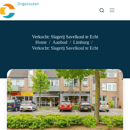
Ga
naar
de
inhoud
Verkocht: Slagerij Savelkoul te Echt
Home
/
Aanbod
/
Limburg
/
Verkocht: Slagerij Savelkoul te Echt