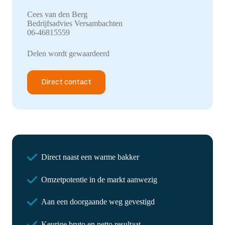
Cees van den Berg
Bedrijfsadvies Versambachten
06-46815559
Delen wordt gewaardeerd
Direct contact
Direct naast een warme bakker
Omzetpotentie in de markt aanwezig
Aan een doorgaande weg gevestigd
Keurige bruto en netto resultaat