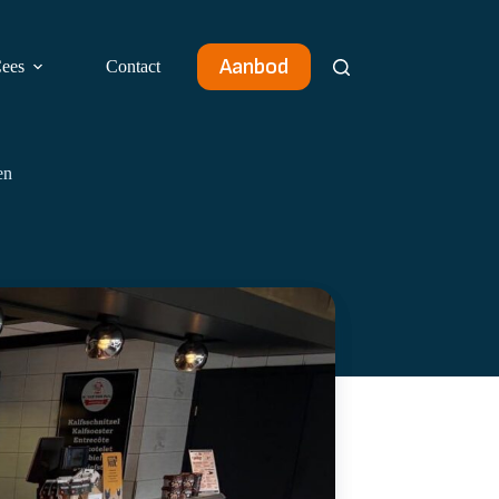
Aanbod
ees
Contact
en