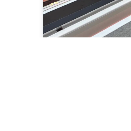
Waddinxveen heeft nog één slagerij op 35.000 in
consument welke bewust kiest en dit tegen aant
Parkeren doe je direct voor de deur. De slagerij 
Achter de winkel bevind zich een grote werkpla
winkel en een gedeelte van de werkplaats word
eigendom is van de verkopers. Hierdoor zijn de
Een mooie locatie voor iemand die wil doorgro
In de toekomst is een mogelijke bedrijfsverplaa
toekomstperspectief blijven bieden, dit qua ber