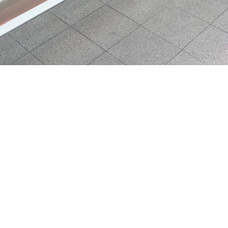
Ter overname: Slagerij van der Pijl in Waddixveen
In goede staat van onderhoud
Gevestigd aan een winkelstrip en goed bereikbaar
woners en heeft een sterke toevloeiing vanuit de wijde omgeving. Slager
rekkelijke prijzen met een goed/ onderscheidend assortiment. Hier rij
is gevestigd aan een kleine winkelstrip.
ats met ruime koel- en vriescellen. Voorheen is hier productie gemaak
t gehuurd voor € 1.330,- per maand. Achter de winkel en werkplaats i
 kosten per maand erg laag.
eien en waar het woord ‘vlees’ in het DNA zit. Waddinxveen is volop 
tsing heel aantrekkelijk om over na te denken. Daarentegen, zal de huidi
eikbaarheid en parkeren.