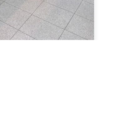
ij van der Pijl richt zich al jaren op een
den veel consumenten graag voor om.
t voor meerdere winkels/ verkooppunten. De
s een groot gedeelte aangebouwd welke
in beweging en er wordt nog volop bijgebouwd.
ge locatie zeker een uitstekend