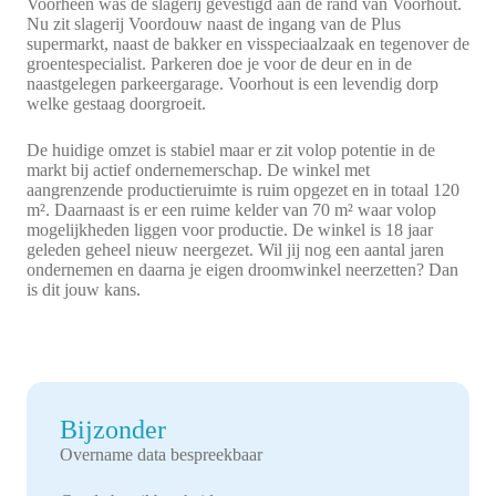
Voorheen was de slagerij gevestigd aan de rand van Voorhout.
Nu zit slagerij Voordouw naast de ingang van de Plus
supermarkt, naast de bakker en visspeciaalzaak en tegenover de
groentespecialist. Parkeren doe je voor de deur en in de
naastgelegen parkeergarage. Voorhout is een levendig dorp
welke gestaag doorgroeit.
De huidige omzet is stabiel maar er zit volop potentie in de
markt bij actief ondernemerschap. De winkel met
aangrenzende productieruimte is ruim opgezet en in totaal 120
m². Daarnaast is er een ruime kelder van 70 m² waar volop
mogelijkheden liggen voor productie. De winkel is 18 jaar
geleden geheel nieuw neergezet. Wil jij nog een aantal jaren
ondernemen en daarna je eigen droomwinkel neerzetten? Dan
is dit jouw kans.
Bijzonder
Overname data bespreekbaar