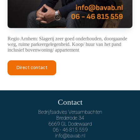
Regio Arnhem: Slagerij zeer goed onderhouden, doorgaande
weg, ruime parkeergelegenheid. Koop/ huur van het pand
inclusief bovenwoning/ appartement
Direct contact
Contact
Bedrijfsadvies Versambachten
Brederode 34
6669 GL Dodewaard
06 - 46 815 559
info@bavab.nl