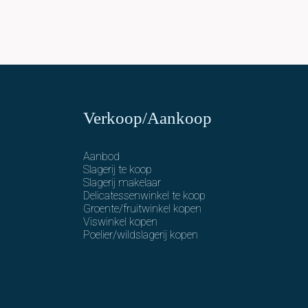
Verkoop/Aankoop
Aanbod
Slagerij te koop
Slagerij makelaar
Delicatessenwinkel te koop
Groente/fruitwinkel kopen
Viswinkel kopen
Poelier/wildslagerij kopen