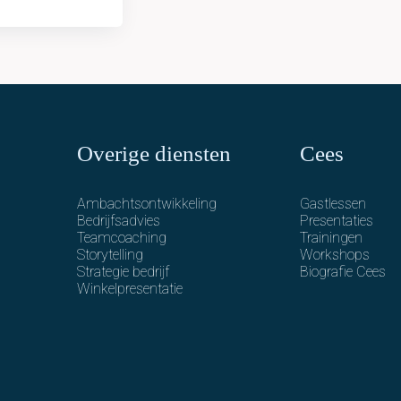
Overige diensten
Cees
Ambachtsontwikkeling
Gastlessen
Bedrijfsadvies
Presentaties
Teamcoaching
Trainingen
Storytelling
Workshops
Strategie bedrijf
Biografie Cees
Winkelpresentatie