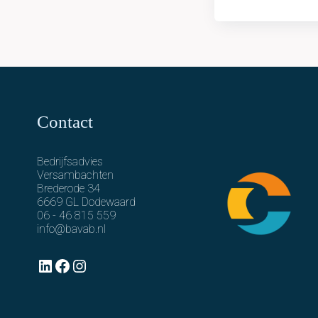
Slagerij
Zwijndrecht
Contact
Bedrijfsadvies
Versambachten
Brederode 34
6669 GL Dodewaard
06 - 46 815 559
info@bavab.nl
LinkedIn
Facebook
Instagram