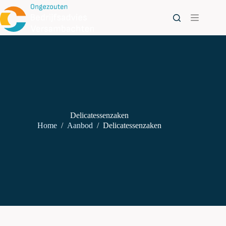
Ga
naar
de
inhoud
Delicatessenzaken
Home
/
Aanbod
/
Delicatessenzaken