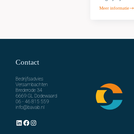
Meer informatie
Ter
overname
aangeboden:
Slagerij
Dijk
Haren
(Groningen)
Contact
Bedrijfsadvies
Versambachten
Brederode 34
6669 GL Dodewaard
06 - 46 815 559
info@bavab.nl
LinkedIn
Facebook
Instagram