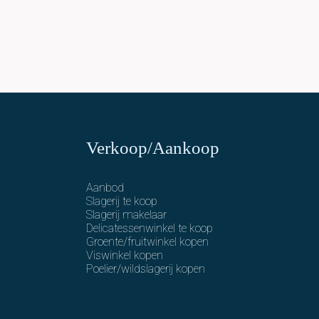
Verkoop/Aankoop
Aanbod
Slagerij te koop
Slagerij makelaar
Delicatessenwinkel te koop
Groente/fruitwinkel kopen
Viswinkel kopen
Poelier/wildslagerij kopen