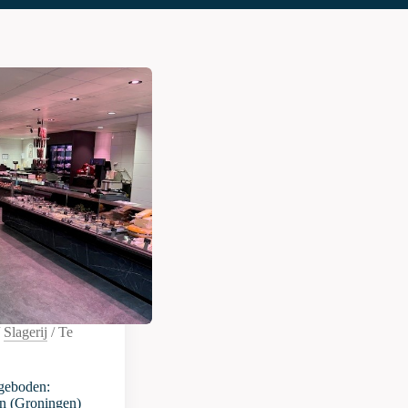
/
Slagerij
/
Te
geboden:
en (Groningen)