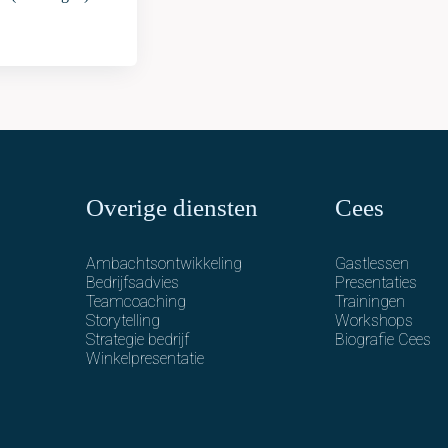
Overige diensten
Cees
Ambachtsontwikkeling
Gastlessen
Bedrijfsadvies
Presentaties
Teamcoaching
Trainingen
Storytelling
Workshops
Strategie bedrijf
Biografie Cees
Winkelpresentatie