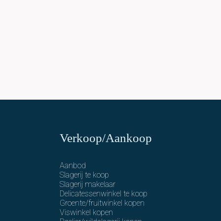
Verkoop/Aankoop
Aanbod
Slagerij te koop
Slagerij makelaar
Delicatessenwinkel te koop
Groente/fruitwinkel kopen
Viswinkel kopen