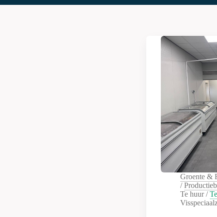
Groente & F
/
Productieb
Te huur
/
T
Visspeciaal