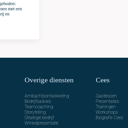
geboden:
men met een
rij en
Overige diensten
Cees
Ambachtsontwikkeling
Gastlessen
Bedrijfsadvies
Presentaties
Teamcoaching
Trainingen
Storytelling
Workshops
Strategie bedrijf
Biografie Cees
Winkelpresentatie