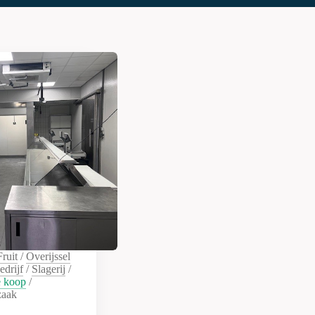
ruit
/
Overijssel
edrijf
/
Slagerij
/
e koop
/
zaak